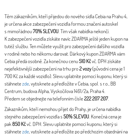
Těm zákazníkům, kteří přijedou do nového sídla Cebia na Prahu 4,
je určena akce zabezpečení vozidla formou značení autoskel
s mimořádnou
70% SLEVOU
. Tím však nabídka nekončí.
K zabezpečení vozidla získáte navíc ZDARMA ještě jeden kupon na
tutéž službu. Ten můžete využít pro zabezpečení dalšího vozidla
v rodině nebo ho někomu darovat. Dárkový kupon ZDARMA vám
Cebia předá osobně. Za konečnou cenu
510 Kč
vč. DPH získáte
nejefektivnější zabezpečení na trhu pro
2 vozy
(původní cena je 1
700 Kč za každé vozidlo). Slevu uplatníte pomocí kuponu, který si
stáhnete
zde
, vytisknete a předložíte v Cebia, spol. s r.o., BB
Centrum, budova Alpha, Vyskočilova 1461/2a, Praha 4.
Předem se objednejte na telefonním čísle
222 207 207
.
Zákazníkům, kteří nemohou přijet do Prahy, je určena nabídka
stejného zabezpečení vozidla s
50% SLEVOU
. Konečná cena je
pak
850 Kč
vč. DPH. Slevu uplatníte pomocí kuponu, který si
stáhnete
zde
, vytisknete a předložíte po předchozím objednání na