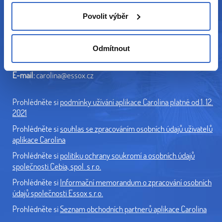
E-mail:
cebia@cebia.cz
Povolit výběr
Tel.:
+420 222 207 207
ESSOX s.r.o.
F. A. Gerstnera 52
Odmítnout
370 01 České Budějovice
E-mail:
carolina@essox.cz
Prohlédněte si
podmínky užívání aplikace Carolina platné od 1. 12.
2021
Prohlédněte si
souhlas se zpracováním osobních údajů uživatelů
aplikace Carolina
Prohlédněte si
politiku ochrany soukromí a osobních údajů
společnosti Cebia, spol. s r.o.
Prohlédněte si
Informační memorandum o zpracování osobních
údajů společnosti Essox s.r.o.
Prohlédněte si
Seznam obchodních partnerů aplikace Carolina