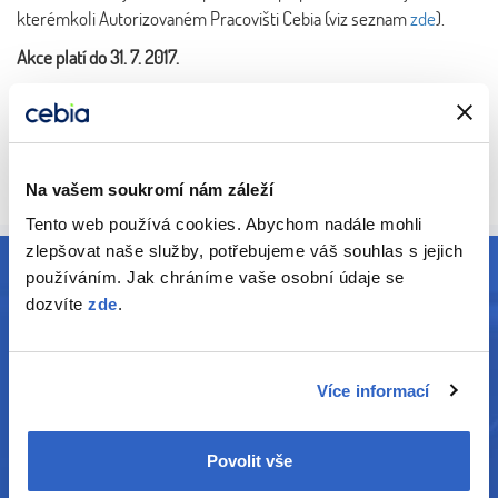
kterémkoli Autorizovaném Pracovišti Cebia (viz seznam
zde
).
Akce platí do 31. 7. 2017.
Více informací o zabezpečení vozidla formou značení autoskel
OCIS se dozvíte
zde
.
Na vašem soukromí nám záleží
Zobrazit vše
Tento web používá cookies. Abychom nadále mohli
zlepšovat naše služby, potřebujeme váš souhlas s jejich
používáním. Jak chráníme vaše osobní údaje se
dozvíte
zde
.
E-mail:
carolina@carolina.cz
Kontakty na provozovatele
Více informací
Cebia, spol. s r.o.
Vyskočilova 1461/2a
Povolit vše
140 00 Praha 4