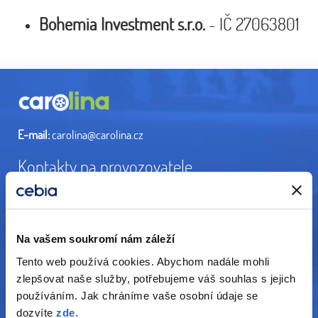
Bohemia Investment s.r.o.
- IČ 27063801
E-mail:
carolina@carolina.cz
Kontakty na provozovatele
Cebia, spol. s r.o.
Vyskočilova 1461/2a
140 00 Praha 4
Na vašem soukromí nám záleží
E-mail:
cebia@cebia.cz
Tento web používá cookies. Abychom nadále mohli
Tel.:
+420 222 207 207
zlepšovat naše služby, potřebujeme váš souhlas s jejich
ESSOX s.r.o.
používáním. Jak chráníme vaše osobní údaje se
F. A. Gerstnera 52
dozvíte
zde
.