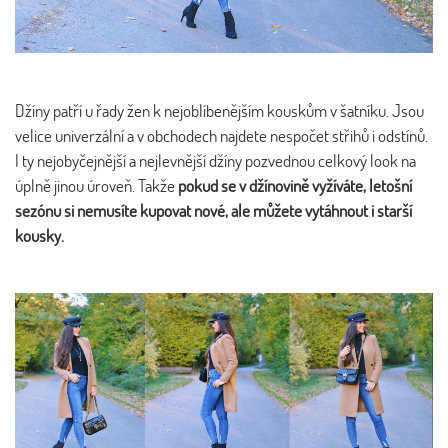
Džíny patří u řady žen k nejoblíbenějším kouskům v šatníku. Jsou
velice univerzální a v obchodech najdete nespočet střihů i odstínů.
I ty nejobyčejnější a nejlevnější džíny pozvednou celkový look na
úplně jinou úroveň. Takže
pokud se v džínovině vyžíváte, letošní
sezónu si nemusíte kupovat nové, ale můžete vytáhnout i starší
kousky.