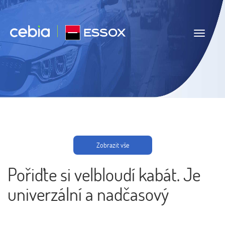
Navigace
Zobrazit vše
Pořiďte si velbloudí kabát. Je
univerzální a nadčasový