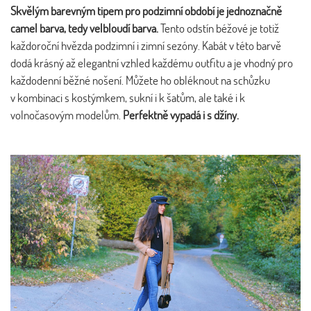
Skvělým barevným tipem pro podzimní období je jednoznačně
camel barva, tedy velbloudí barva.
Tento odstín béžové je totiž
každoroční hvězda podzimní i zimní sezóny. Kabát v této barvě
dodá krásný až elegantní vzhled každému outfitu a je vhodný pro
každodenní běžné nošení. Můžete ho obléknout na schůzku
v kombinaci s kostýmkem, sukní i k šatům, ale také i k
volnočasovým modelům.
Perfektně vypadá i s džíny.