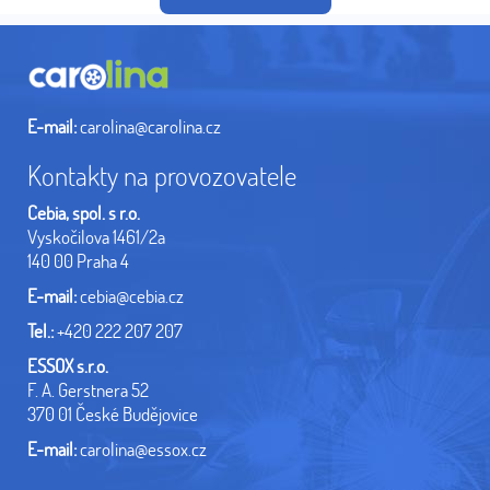
E-mail:
carolina@carolina.cz
Kontakty na provozovatele
Cebia, spol. s r.o.
Vyskočilova 1461/2a
140 00 Praha 4
E-mail:
cebia@cebia.cz
Tel.:
+420 222 207 207
ESSOX s.r.o.
F. A. Gerstnera 52
370 01 České Budějovice
E-mail:
carolina@essox.cz