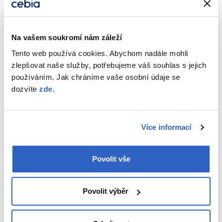
Modré džíny, černý rolák, zajímavý šperk, kvalitní kabelka a
nadčasový kabát.
Tímto nikdy nic nezkazíte a dohromady to vypadá
vždy perfektně. Francouzský šarm získáte pomocí baretu s
kšiltem a ponožkové boty dodají outfitu tu správnou tečku.
Na vašem soukromí nám záleží
Tento web používá cookies. Abychom nadále mohli
zlepšovat naše služby, potřebujeme váš souhlas s jejich
používáním. Jak chráníme vaše osobní údaje se
dozvíte
zde
.
Více informací
Povolit vše
Povolit výběr