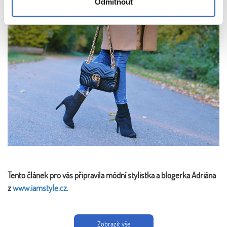
Odmítnout
Tento článek pro vás připravila módní stylistka a blogerka Adriána
z
www.iamstyle.cz
.
Zobrazit vše