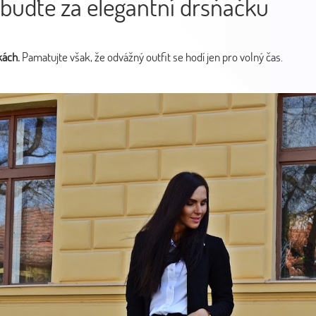
 buďte za elegantní drsňačku
kách.
Pamatujte však, že odvážný outfit se hodí jen pro volný čas.