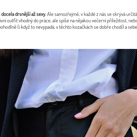
 docela drsnější až sexy.
Ale samozřejmě, v každé z nás se skrývá určitá 
ivní outfit vhodný do práce, ale spíše na nějakou večerní příležitost, n
 pohodlně (i když to nevypadá, v těchto kozačkách se dobře chodí) a sebe