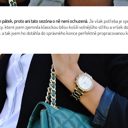
n pátek, proto ani tato sezóna o ně není ochuzená.
Je však potřeba je sp
, které jsem zjemnila klasickou bílou košilí volnějšího střihu a vršek do
itý, a tak jsem ho dotáhla do správného konce perfektně propracovanou 