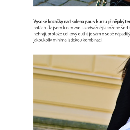
Vysoké kozačky nad kolena jsou v kurzu již nějaký te
botách. Já jsem k nim zvolila odvážnější kožené šortky
nehrají, protože celkový outfit je sám o sobě nápad
jakoukoliv minimalistickou kombinaci.