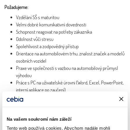
Požadujeme:
Vzdělání SŠ s maturitou
Velmi dobré komunikativní dovednosti
Schopnost reagovat na potřeby zákazníka
Odolnost vůči stresu
Spolehlivost a zodpovědný přístup
Orientace na automobilovém trhu, znalost značek a modelů
osobních vozidel
Praxe ve společnosti s vazbou na automobilový průmysl
výhodou
Práce s PC na uživatelské úrovni (Word, Excel, PowerPoint,
interní aplikace po zaučení)
ČJ slovem a písmem
Znalost AJ výhodou
Na vašem soukromí nám záleží
Nabízíme:
Tento web používá cookies. Abychom nadále mohli