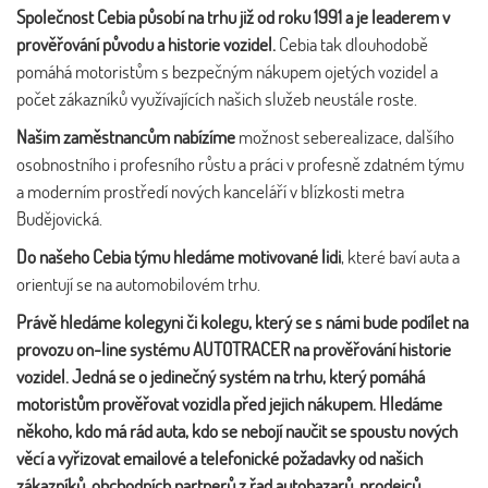
Společnost Cebia působí na trhu již od roku 1991 a je leaderem v
prověřování původu a historie vozidel.
Cebia tak dlouhodobě
pomáhá motoristům s bezpečným nákupem ojetých vozidel a
počet zákazníků využívajících našich služeb neustále roste.
Našim zaměstnancům nabízíme
možnost seberealizace, dalšího
osobnostního i profesního růstu a práci v profesně zdatném týmu
a moderním prostředí nových kanceláří v blízkosti metra
Budějovická.
Do našeho Cebia týmu hledáme motivované lidi
, které baví auta a
orientují se na automobilovém trhu.
Právě hledáme kolegyni či kolegu, který se s námi bude podílet na
provozu on-line systému AUTOTRACER na prověřování historie
vozidel. Jedná se o jedinečný systém na trhu, který pomáhá
motoristům prověřovat vozidla před jejich nákupem. Hledáme
někoho, kdo má rád auta, kdo se nebojí naučit se spoustu nových
věcí a vyřizovat emailové a telefonické požadavky od našich
zákazníků, obchodních partnerů z řad autobazarů, prodejců