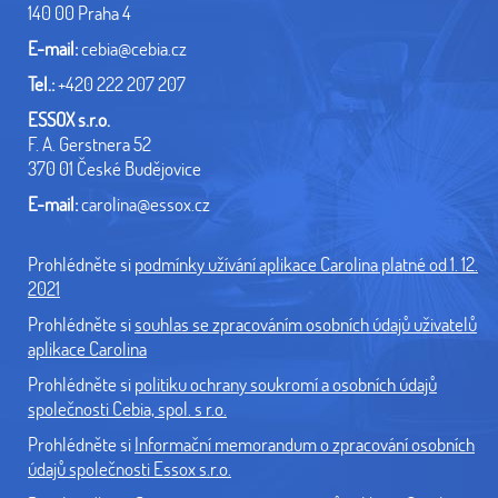
140 00 Praha 4
E-mail:
cebia@cebia.cz
Tel.:
+420 222 207 207
ESSOX s.r.o.
F. A. Gerstnera 52
370 01 České Budějovice
E-mail:
carolina@essox.cz
Prohlédněte si
podmínky užívání aplikace Carolina platné od 1. 12.
2021
Prohlédněte si
souhlas se zpracováním osobních údajů uživatelů
aplikace Carolina
Prohlédněte si
politiku ochrany soukromí a osobních údajů
společnosti Cebia, spol. s r.o.
Prohlédněte si
Informační memorandum o zpracování osobních
údajů společnosti Essox s.r.o.