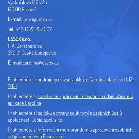
Vyskočilova 1461/2a
140 00 Praha 4
E-mail:
cebia@cebia.cz
Tel.:
+420 222 207 207
ESSOX s.r.o.
F. A. Gerstnera 52
370 01 České Budějovice
E-mail:
carolina@essox.cz
Prohlédněte si
podmínky užívání aplikace Carolina platné od 1. 12.
2021
Prohlédněte si
souhlas se zpracováním osobních údajů uživatelů
aplikace Carolina
Prohlédněte si
politiku ochrany soukromí a osobních údajů
společnosti Cebia, spol. s r.o.
Prohlédněte si
Informační memorandum o zpracování osobních
údajů společnosti Essox s.r.o.