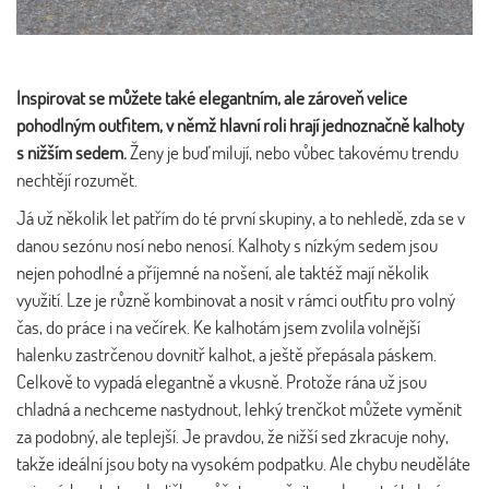
Inspirovat se můžete také elegantním, ale zároveň velice
pohodlným outfitem, v němž hlavní roli hrají jednoznačně kalhoty
s nižším sedem.
Ženy je buď milují, nebo vůbec takovému trendu
nechtějí rozumět.
Já už několik let patřím do té první skupiny, a to nehledě, zda se v
danou sezónu nosí nebo nenosí. Kalhoty s nízkým sedem jsou
nejen pohodlné a příjemné na nošení, ale taktéž mají několik
využití. Lze je různě kombinovat a nosit v rámci outfitu pro volný
čas, do práce i na večírek. Ke kalhotám jsem zvolila volnější
halenku zastrčenou dovnitř kalhot, a ještě přepásala páskem.
Celkově to vypadá elegantně a vkusně. Protože rána už jsou
chladná a nechceme nastydnout, lehký trenčkot můžete vyměnit
za podobný, ale teplejší. Je pravdou, že nižší sed zkracuje nohy,
takže ideální jsou boty na vysokém podpatku. Ale chybu neuděláte