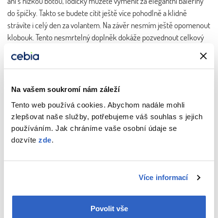
ani s nízkou botou, lodičky můžete vyměnit za elegantní baleríny
do špičky. Takto se budete cítit ještě více pohodlně a klidně
strávíte i celý den za volantem. Na závěr nesmím ještě opomenout
klobouk. Tento nesmrtelný doplněk dokáže pozvednout celkový
dojem, a i díky němu budete nepřehlédnutelná a zapamatovatelná.
Na vašem soukromí nám záleží
Tento web používá cookies. Abychom nadále mohli
zlepšovat naše služby, potřebujeme váš souhlas s jejich
používáním. Jak chráníme vaše osobní údaje se
dozvíte
zde
.
Více informací
Povolit vše