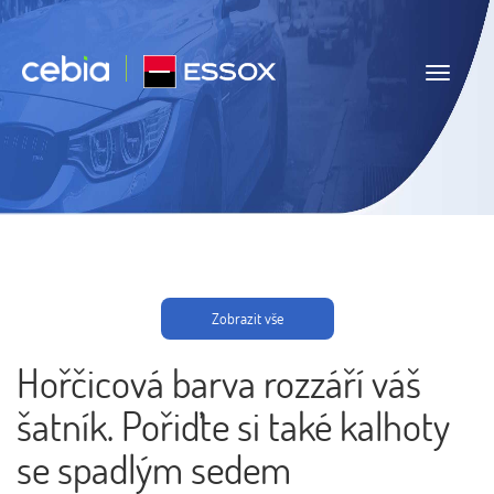
Navigace
Zobrazit vše
Hořčicová barva rozzáří váš
šatník. Pořiďte si také kalhoty
se spadlým sedem