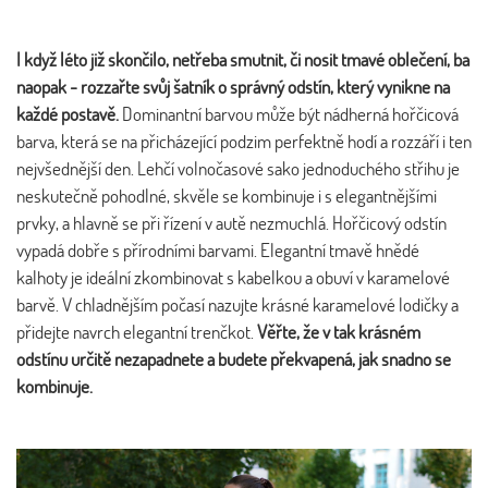
I když léto již skončilo, netřeba smutnit, či nosit tmavé oblečení, ba
naopak - rozzařte svůj šatník o správný odstín, který vynikne na
každé postavě.
Dominantní barvou může být nádherná hořčicová
barva, která se na přicházející podzim perfektně hodí a rozzáří i ten
nejvšednější den. Lehčí volnočasové sako jednoduchého střihu je
neskutečně pohodlné, skvěle se kombinuje i s elegantnějšími
prvky, a hlavně se při řízení v autě nezmuchlá. Hořčicový odstín
vypadá dobře s přírodními barvami. Elegantní tmavě hnědé
kalhoty je ideální zkombinovat s kabelkou a obuví v karamelové
barvě. V chladnějším počasí nazujte krásné karamelové lodičky a
přidejte navrch elegantní trenčkot.
Věřte, že v tak krásném
odstínu určitě nezapadnete a budete překvapená, jak snadno se
kombinuje.