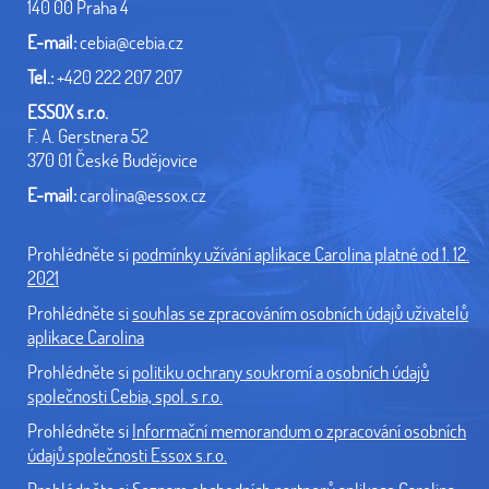
140 00 Praha 4
E-mail:
cebia@cebia.cz
Tel.:
+420 222 207 207
ESSOX s.r.o.
F. A. Gerstnera 52
370 01 České Budějovice
E-mail:
carolina@essox.cz
Prohlédněte si
podmínky užívání aplikace Carolina platné od 1. 12.
2021
Prohlédněte si
souhlas se zpracováním osobních údajů uživatelů
aplikace Carolina
Prohlédněte si
politiku ochrany soukromí a osobních údajů
společnosti Cebia, spol. s r.o.
Prohlédněte si
Informační memorandum o zpracování osobních
údajů společnosti Essox s.r.o.