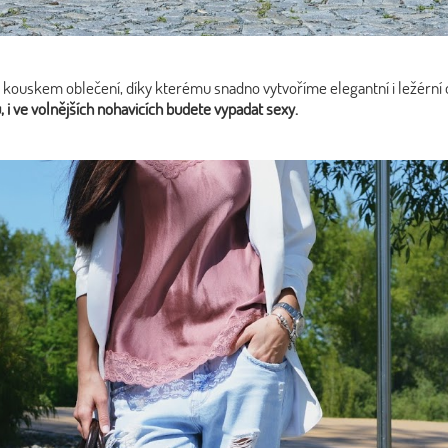
ouskem oblečení, díky kterému snadno vytvoříme elegantní i ležérní outfi
, i ve volnějších nohavicích budete vypadat sexy.