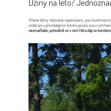
Džíny na léto? Jednoznač
Trhané džíny, takzvané ripped jeans, jsou kontrove
vzdát ani v převládajícím letním počasí, jsou roztrha
nezmačkáte, pohodlně se v nich řídí a dají se kombin