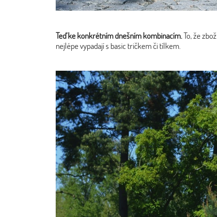
Teď ke konkrétním dnešním kombinacím.
To, že zbož
nejlépe vypadají s basic tričkem či tílkem.