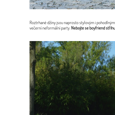
Roztrhané džíny jsou naprosto stylovým i pohodlným k
večerní neformální party.
Nebojte se boyfriend střihu