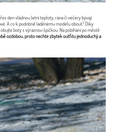
s den vládnou letní teploty, rána či večery bývají
pravé. A co k podobně laděnému modelu obout? Díky
obujte boty s výraznou špičkou. Na pobíhání po městě
sobě ozdobou, proto nechte zbytek outfitu jednoduchý a