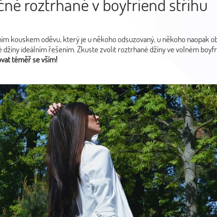
ně roztrhané v boyfriend střihu
rzním kouskem oděvu, který je u někoho odsuzovaný, u někoho naopak ob
né džíny ideálním řešením. Zkuste zvolit roztrhané džíny ve volném boyfr
ovat téměř se vším!