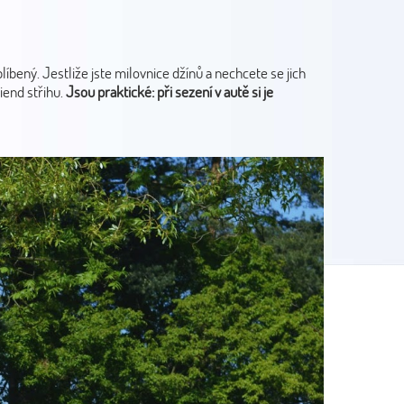
líbený.
Jestliže jste milovnice džínů a nechcete se jich
iend střihu.
Jsou praktické: při sezení v autě si je