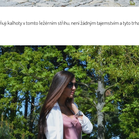
ňuji kalhoty v tomto ležérním střihu, není žádným tajemstvím a tyto t