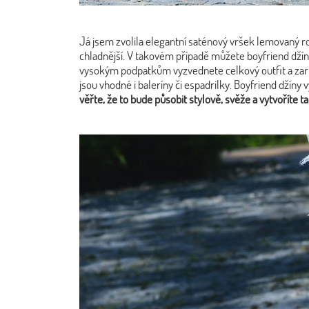
Já jsem zvolila elegantní saténový vršek lemovaný rom
chladnější. V takovém případě můžete boyfriend džín
vysokým podpatkům vyzvednete celkový outfit a zaru
jsou vhodné i baleríny či espadrilky. Boyfriend džíny 
věřte, že to bude působit stylově, svěže a vytvoříte t