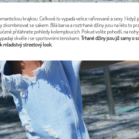
antickou krajkou. Celkově to vypadá velice rafinovaně a sexy. I když pře
y zkombinovat se sakem. Bílá barva a roztrhané džíny jsou na léto to 
čeně přitáhnete pohledy kolemjdoucích. Pokud volíte pohodlí, na nohy 
vypadají skvěle i se sportovními teniskami.
Trhané džíny jsou již samy o 
ak mladistvý streetový look.