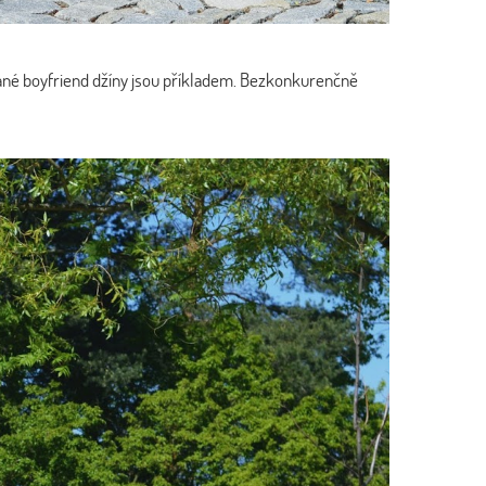
rhané boyfriend džíny jsou příkladem. Bezkonkurenčně