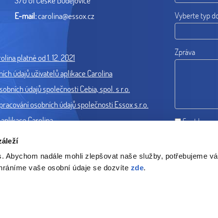
370 01 České Budějovice
Vyberte typ d
E-mail:
carolina@essox.cz
Zpráva
lina platné od 1. 12. 2021
ch údajů uživatelů aplikace Carolina
obních údajů společnosti Cebia, spol. s r.o.
cování osobních údajů společnosti Essox s.r.o.
aplikace Carolina
Souhlas se
áleží
s. Abychom nadále mohli zlepšovat naše služby, potřebujeme v
chráníme vaše osobní údaje se dozvíte
zde
.