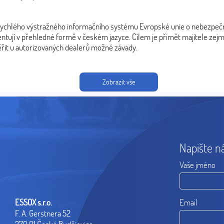
 rychlého výstražného informačního systému Evropské unie o nebezpeč
ntují v přehledné formě v českém jazyce. Cílem je přimět majitele zejm
ěřit u autorizovaných dealerů možné závady.
Zobrazit vše
Napište n
Vaše jméno
ESSOX s.r.o.
Email
F. A. Gerstnera 52