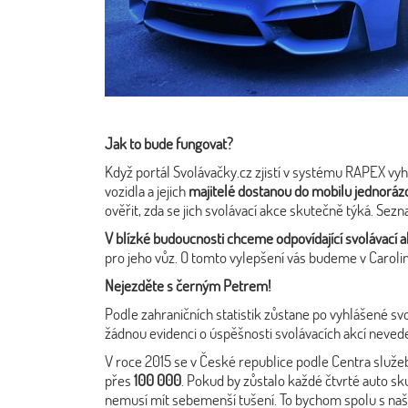
Jak to bude fungovat?
Když portál Svolávačky.cz zjistí v systému RAPEX vyh
vozidla a jejich
majitelé dostanou do mobilu jednor
ověřit, zda se jich svolávací akce skutečně týká. Sez
V blízké budoucnosti chceme odpovídající svolávací a
pro jeho vůz. O tomto vylepšení vás budeme v Carolin
Nejezděte s černým Petrem!
Podle zahraničních statistik zůstane po vyhlášené sv
žádnou evidenci o úspěšnosti svolávacích akcí nevede 
V roce 2015 se v České republice podle Centra služeb
přes
100 000
. Pokud by zůstalo každé čtvrté auto sk
nemusí mít sebemenší tušení. To bychom spolu s naš