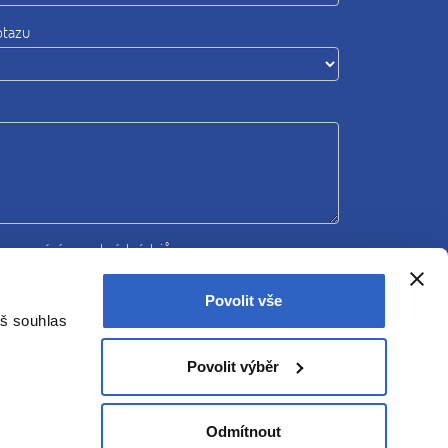
otazu
zpracováním osobních údajů
Povolit vše
Odeslat
áš souhlas
Povolit výběr
Odmítnout