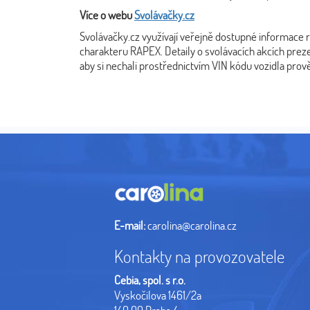
Více o webu
Svolávačky.cz
Svolávačky.cz využívají veřejně dostupné informace
charakteru RAPEX. Detaily o svolávacích akcích preze
aby si nechali prostřednictvím VIN kódu vozidla prov
E-mail:
carolina@carolina.cz
Kontakty na provozovatele
Cebia, spol. s r.o.
Vyskočilova 1461/2a