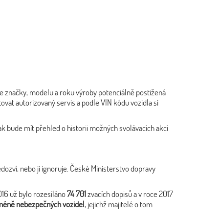
dle značky, modelu a roku výroby potenciálně postižená
vat autorizovaný servis a podle VIN kódu vozidla si
tak bude mít přehled o historii možných svolávacích akcí
nedozví, nebo ji ignoruje. České Ministerstvo dopravy
016 už bylo rozesíláno
74 701
zvacích dopisů a v roce 2017
i méně nebezpečných vozidel
, jejichž majitelé o tom