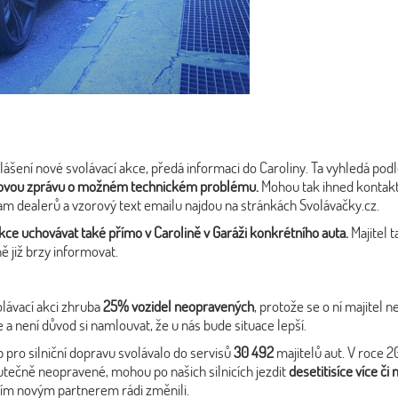
lášení nové svolávací akce, předá informaci do Caroliny. Ta vyhledá po
ázovou zprávu o možném technickém problému.
Mohou tak ihned kontakto
nam dealerů a vzorový text emailu najdou na stránkách Svolávačky.cz.
kce uchovávat také přímo v Carolině v Garáži konkrétního auta.
Majitel 
ě již brzy informovat.
olávací akci zhruba
25% vozidel neopravených
, protože se o ní majitel 
a není důvod si namlouvat, že u nás bude situace lepší.
 pro silniční dopravu svolávalo do servisů
30 492
majitelů aut. V roce 2
utečně neopravené, mohou po našich silnicích jezdit
desetitisíce více č
ím novým partnerem rádi změnili.