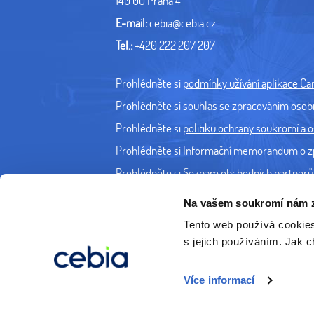
140 00 Praha 4
E-mail:
cebia@cebia.cz
Tel.:
+420 222 207 207
Prohlédněte si
podmínky užívání aplikace Caro
Prohlédněte si
souhlas se zpracováním osobní
Prohlédněte si
politiku ochrany soukromí a os
Prohlédněte si
Informační memorandum o zpra
Prohlédněte si
Seznam obchodních partnerů 
Na vašem soukromí nám z
Tento web používá cookie
s jejich používáním. Jak 
Více informací