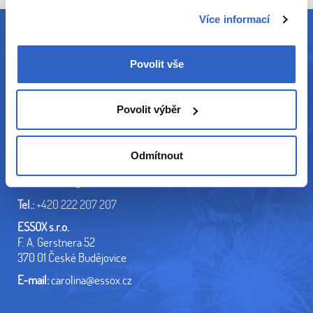
Více informací
Povolit vše
E-mail:
carolina@carolina.cz
Kontakty na provozovatele
Povolit výběr
Cebia, spol. s r.o.
Vyskočilova 1461/2a
Odmítnout
140 00 Praha 4
E-mail:
cebia@cebia.cz
Tel.:
+420 222 207 207
ESSOX s.r.o.
F. A. Gerstnera 52
370 01 České Budějovice
E-mail:
carolina@essox.cz