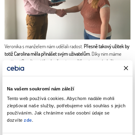
Veronika s manželem nám udělali radost.
Přesně takový užitek by
totiž Carolina měla přinášet svým uživatelům
. Díky nim máme
motivaci Carolinu stále zlepšovat a rozšiřovat o nové služby a
funkcionality.
A pokud jste teď nevyhráli, tak nesmutněte a soutěžte dále.
V Carolině nedávno skončila soutěž o auto na víkend a právě
Na vašem soukromí nám záleží
probíhá další o pojištění právní ochrany vozidla na jeden rok
Tento web používá cookies. Abychom nadále mohli
zdarma.
Takže sledujte Palubku Caroliny a soutěžte
! Další
zlepšovat naše služby, potřebujeme váš souhlas s jejich
hodnotné ceny už pro vás máme připravené.
používáním. Jak chráníme vaše osobní údaje se
dozvíte
zde
.