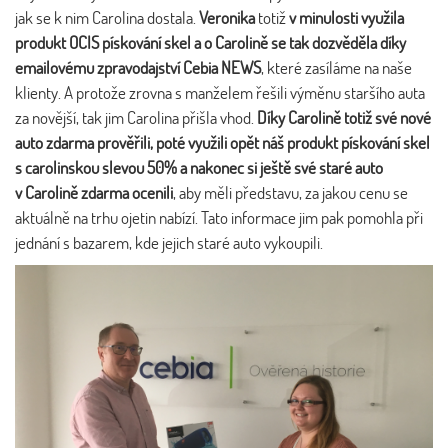
jak se k nim Carolina dostala.
Veronika
totiž
v minulosti využila
produkt OCIS pískování skel a o Carolině se tak dozvěděla díky
emailovému zpravodajství Cebia NEWS
, které zasíláme na naše
klienty. A protože zrovna s manželem řešili výměnu staršího auta
za novější, tak jim Carolina přišla vhod.
Díky Carolině totiž své nové
auto zdarma prověřili, poté využili opět náš produkt pískování skel
s carolinskou slevou 50% a nakonec si ještě své staré auto
v Carolině zdarma ocenili
, aby měli představu, za jakou cenu se
aktuálně na trhu ojetin nabízí. Tato informace jim pak pomohla při
jednání s bazarem, kde jejich staré auto vykoupili.