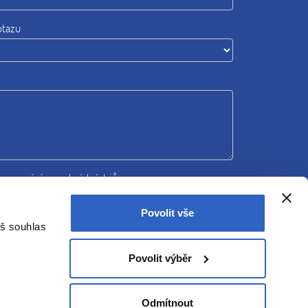
otazu
zpracováním osobních údajů
Povolit vše
Odeslat
áš souhlas
Povolit výběr
Odmítnout