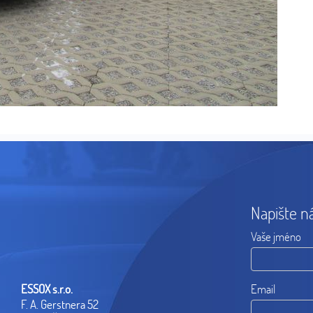
Napište n
Vaše jméno
ESSOX s.r.o.
Email
F. A. Gerstnera 52