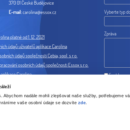
370 01 České Budějovice
Vyberte typ d
E-mail:
carolina@essox.cz
Zpráva
lina platné od 1. 12. 2021
ch údajů uživatelů aplikace Carolina
obních údajů společnosti Cebia, spol. s r.o.
cování osobních údajů společnosti Essox s.r.o.
aplikace Carolina
Souhlas se
áleží
s. Abychom nadále mohli zlepšovat naše služby, potřebujeme v
chráníme vaše osobní údaje se dozvíte
zde
.