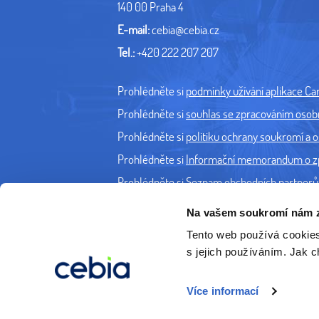
140 00 Praha 4
E-mail:
cebia@cebia.cz
Tel.:
+420 222 207 207
Prohlédněte si
podmínky užívání aplikace Caro
Prohlédněte si
souhlas se zpracováním osobní
Prohlédněte si
politiku ochrany soukromí a os
Prohlédněte si
Informační memorandum o zpra
Prohlédněte si
Seznam obchodních partnerů 
Na vašem soukromí nám z
Tento web používá cookie
s jejich používáním. Jak 
Více informací