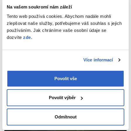
Na vašem soukromí nám záleží
Sejmutí šablony
Tento web používá cookies. Abychom nadále mohli
zlepšovat naše služby, potřebujeme váš souhlas s jejich
používáním. Jak chráníme vaše osobní údaje se
dozvíte
zde
.
Více informací
Povolit vše
Povolit výběr
Vozidlo zajištěné značením oken SOZ OCIS
Odmítnout