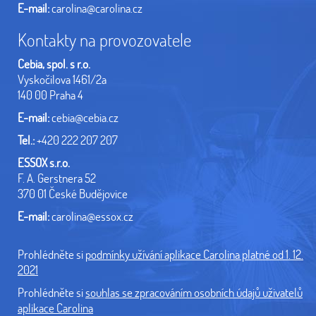
E-mail:
carolina@carolina.cz
Kontakty na provozovatele
Cebia, spol. s r.o.
Vyskočilova 1461/2a
140 00 Praha 4
E-mail:
cebia@cebia.cz
Tel.:
+420 222 207 207
ESSOX s.r.o.
F. A. Gerstnera 52
370 01 České Budějovice
E-mail:
carolina@essox.cz
Prohlédněte si
podmínky užívání aplikace Carolina platné od 1. 12.
2021
Prohlédněte si
souhlas se zpracováním osobních údajů uživatelů
aplikace Carolina