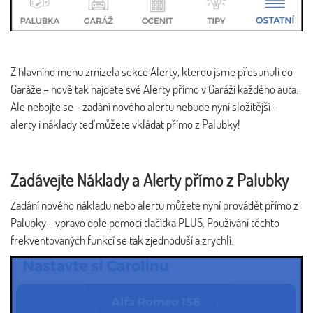
Z hlavního menu zmizela sekce Alerty, kterou jsme přesunuli do
Garáže – nově tak najdete své Alerty přímo v Garáži každého auta.
Ale nebojte se - zadání nového alertu nebude nyní složitější –
alerty i náklady teď můžete vkládat přímo z Palubky!
Zadávejte Náklady a Alerty přímo z Palubky
Zadání nového nákladu nebo alertu můžete nyní provádět přímo z
Palubky - vpravo dole pomocí tlačítka PLUS. Používání těchto
frekventovaných funkcí se tak zjednoduší a zrychlí.