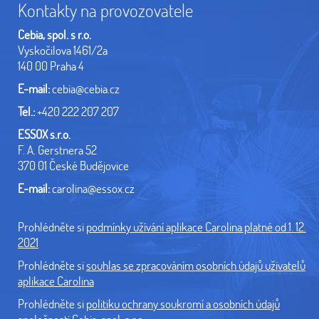
Kontakty na provozovatele
Cebia, spol. s r.o.
Vyskočilova 1461/2a
140 00 Praha 4
E-mail:
cebia@cebia.cz
Tel.:
+420 222 207 207
ESSOX s.r.o.
F. A. Gerstnera 52
370 01 České Budějovice
E-mail:
carolina@essox.cz
Prohlédněte si
podmínky užívání aplikace Carolina platné od 1. 12.
2021
Prohlédněte si
souhlas se zpracováním osobních údajů uživatelů
aplikace Carolina
Prohlédněte si
politiku ochrany soukromí a osobních údajů