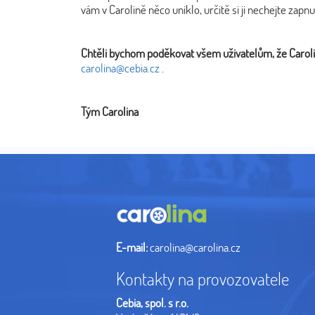
vám v Carolině něco uniklo, určitě si ji nechejte zapnu
Chtěli bychom poděkovat všem uživatelům, že Caroli
carolina@cebia.cz
.
Tým Carolina
E-mail:
carolina@carolina.cz
Kontakty na provozovatele
Cebia, spol. s r.o.