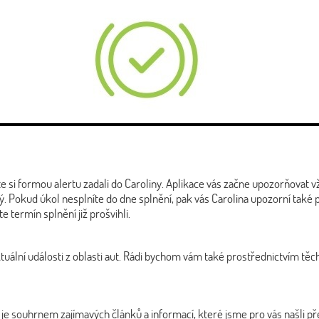
ste si formou alertu zadali do Caroliny. Aplikace vás začne upozorňovat
. Pokud úkol nesplníte do dne splnění, pak vás Carolina upozorní také 
 termín splnění již prošvihli.
ální události z oblasti aut. Rádi bychom vám také prostřednictvím těch
 je souhrnem zajímavých článků a informací, které jsme pro vás našli 