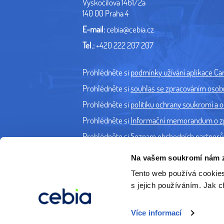
Vyskočilova 1461/2a
140 00 Praha 4
E-mail:
cebia@cebia.cz
Tel.:
+420 222 207 207
Prohlédněte si
podmínky užívání aplikace Caro
Prohlédněte si
souhlas se zpracováním osobní
Prohlédněte si
politiku ochrany soukromí a os
Prohlédněte si
Informační memorandum o zpra
Prohlédněte si
Seznam obchodních partnerů 
Na vašem soukromí nám z
Tento web používá cookie
s jejich používáním. Jak 
Více informací