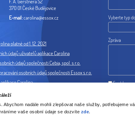
F. A. Gerstnera 52
370 01 České Budějovice
Vyberte typ d
E-mail:
carolina@essox.cz
Zpráva
lina platné od 1. 12. 2021
ch údajů uživatelů aplikace Carolina
obních údajů společnosti Cebia, spol. s r.o.
cování osobních údajů společnosti Essox s.r.o.
aplikace Carolina
Souhlas se
áleží
s. Abychom nadále mohli zlepšovat naše služby, potřebujeme v
chráníme vaše osobní údaje se dozvíte
zde
.