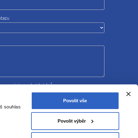
otazu
zpracováním osobních údajů
Povolit vše
Odeslat
áš souhlas
Povolit výběr