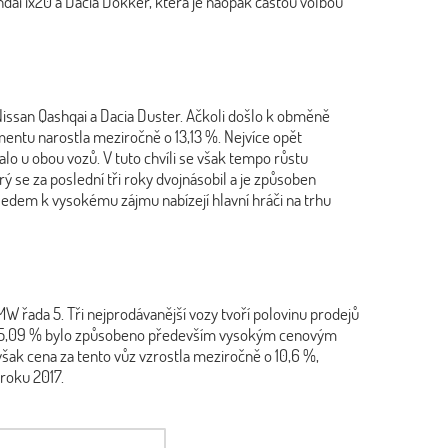
ai ix20 a Dacia Dokker, která je naopak častou volbou
ssan Qashqai a Dacia Duster. Ačkoli došlo k obměně
mentu narostla meziročně o 13,13 %. Nejvíce opět
lo u obou vozů. V tuto chvíli se však tempo růstu
se za poslední tři roky dvojnásobil a je způsoben
edem k vysokému zájmu nabízejí hlavní hráči na trhu
 řada 5. Tři nejprodávanější vozy tvoří polovinu prodejů
y o 5,09 % bylo způsobeno především vysokým cenovým
šak cena za tento vůz vzrostla meziročně o 10,6 %,
 roku 2017.