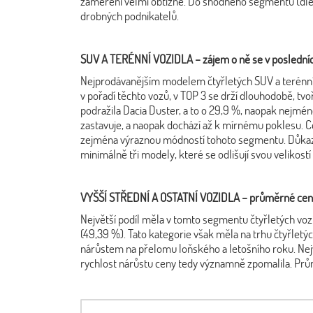
zaměření velmi obtížně. Do shodného segmentu (dle p
drobných podnikatelů.
SUV A TERÉNNÍ VOZIDLA – zájem o ně se v posledních
Nejprodávanějším modelem čtyřletých SUV a terénníc
v pořadí těchto vozů, v TOP 3 se drží dlouhodobě, t
podražila Dacia Duster, a to o 29,9 %, naopak nejmé
zastavuje, a naopak dochází až k mírnému poklesu. C
zejména výraznou módností tohoto segmentu. Důkazem
minimálně tři modely, které se odlišují svou velikostí
VYŠŠÍ STŘEDNÍ A OSTATNÍ VOZIDLA – průměrné ceny s
Největší podíl měla v tomto segmentu čtyřletých voz
(49,39 %). Tato kategorie však měla na trhu čtyřle
nárůstem na přelomu loňského a letošního roku. Nejv
rychlost nárůstu ceny tedy významně zpomalila. Prů