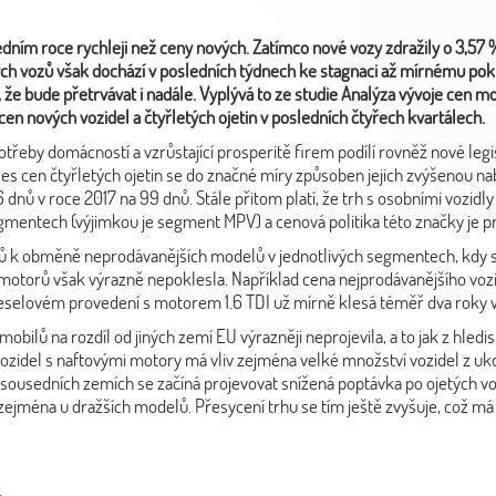
edním roce rychleji než ceny nových. Zatímco nové vozy zdražily o 3,57 %
jetých vozů však dochází v posledních týdnech ke stagnaci až mírnému p
 že bude přetrvávat i nadále. Vyplývá to ze studie Analýza vývoje cen mot
en nových vozidel a čtyřletých ojetin v posledních čtyřech kvartálech.
otřeby domácností a vzrůstající prosperitě firem podílí rovněž nové leg
es cen čtyřletých ojetin se do značné míry způsoben jejich zvýšenou 
dnů v roce 2017 na 99 dnů. Stále přitom platí, že trh s osobními vozidly
mentech (výjimkou je segment MPV) a cenová politika této značky je 
ozů k obměně neprodávanějších modelů v jednotlivých segmentech, kdy s
 motorů však výrazně nepoklesla. Například cena nejprodávanějšího v
eselovém provedení s motorem 1.6 TDI už mírně klesá téměř dva roky v ř
bilů na rozdíl od jiných zemí EU výrazněji neprojevila, a to jak z hled
h vozidel s naftovými motory má vliv zejména velké množství vozidel z u
 V sousedních zemích se začíná projevovat snížená poptávka po ojetých vo
 zejména u dražších modelů. Přesycení trhu se tím ještě zvyšuje, což má