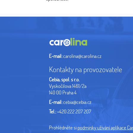
E-mail:
carolina@carolina.cz
Kontakty na provozovatele
Cebia, spol. s r.o.
Vyskočilova 1461/2a
140 00 Praha 4
E-mail:
cebia@cebia.cz
Tel.:
+420 222 207 207
Prohlédněte si
podmínky užívání aplikace Caro