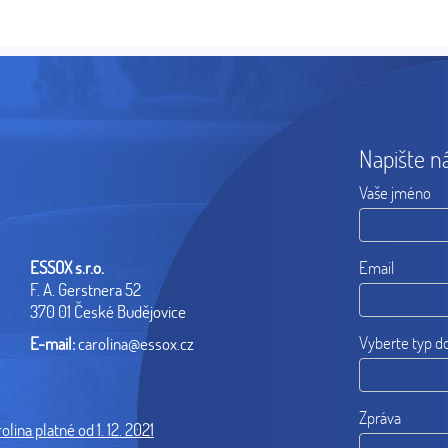
Napište n
Vaše jméno
ESSOX s.r.o.
Email
F. A. Gerstnera 52
370 01 České Budějovice
Vyberte typ d
E-mail:
carolina@essox.cz
Zpráva
lina platné od 1. 12. 2021