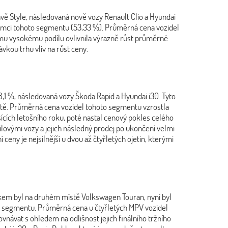
vě Style, následovaná nově vozy Renault Clio a Hyundai
v rámci tohoto segmentu (53,33 %). Průměrná cena vozidel
vému vysokému podílu ovlivnila výrazně růst průměrné
kou trhu vliv na růst ceny.
 28,1 %, následovaná vozy Škoda Rapid a Hyundai i30. Tyto
stě. Průměrná cena vozidel tohoto segmentu vzrostla
cích letošního roku, poté nastal cenový pokles celého
lovými vozy a jejich následný prodej po ukončení velmi
ceny je nejsilnější u dvou až čtyřletých ojetin, kterými
okem byl na druhém místě Volkswagen Touran, nyní byl
to segmentu. Průměrná cena u čtyřletých MPV vozidel
návat s ohledem na odlišnost jejich finálního tržního