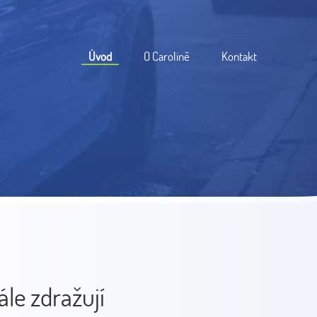
Úvod
O Carolině
Kontakt
ále zdražují