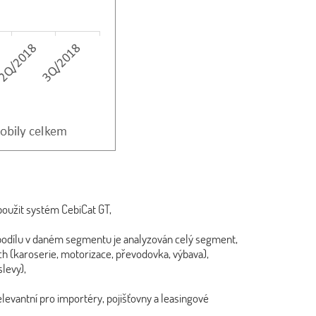
 použit systém CebiCat GT,
 podílu v daném segmentu je analyzován celý segment,
ch (karoserie, motorizace, převodovka, výbava),
levy),
elevantní pro importéry, pojišťovny a leasingové