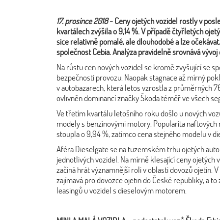
17. prosince 2018
- Ceny ojetých vozidel rostly v posl
kvartálech zvýšila o 9,14 %. V případě čtyřletých o
sice relativně pomalé, ale dlouhodobé a lze očekávat,
společnost Cebia. Analýza pravidelně srovnává vývoj c
Na růstu cen nových vozidel se kromě zvyšující se sp
bezpečnosti provozu. Naopak stagnace až mírný pokl
v autobazarech, která letos vzrostla z průměrných 76 
ovlivněn dominancí značky Škoda téměř ve všech seg
Ve třetím kvartálu letošního roku došlo u nových v
modely s benzínovými motory. Popularita naftových
stoupla o 9,94 %, zatímco cena stejného modelu v di
Aféra Dieselgate se na tuzemském trhu ojetých automo
jednotlivých vozidel. Na mírně klesající ceny ojetýc
začíná hrát významnější roli v oblasti dovozů ojetin.
zajímavá pro dovozce ojetin do České republiky, a to
leasingů u vozidel s dieselovým motorem.