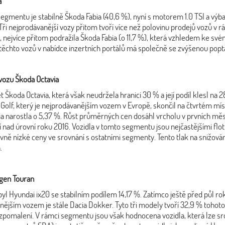
a
mentu je stabilně Škoda Fabia (40,6 %), nyní s motorem 1.0 TSI a výba
. Tři nejprodávanější vozy přitom tvoří více než polovinu prodejů vozů 
 nejvíce přitom podražila Škoda Fabia (o 11,7 %), která vzhledem ke s
ěchto vozů v nabídce inzertních portálů má společně se zvýšenou poptáv
vozu Škoda Octavia
ět Škoda Octavia, která však neudržela hranici 30 % a její podíl klesl na
Golf, který je nejprodávanějším vozem v Evropě, skončil na čtvrtém mí
 narostla o 5,37 %. Růst průměrných cen dosáhl vrcholu v prvních měsí
ad úrovní roku 2016. Vozidla v tomto segmentu jsou nejčastějšími floti
vně nízké ceny ve srovnání s ostatními segmenty. Tento tlak na snižování 
.
agen Touran
l Hyundai ix20 se stabilním podílem 14,17 %. Zatímco ještě před půl r
nějším vozem je stále Dacia Dokker. Tyto tři modely tvoří 32,9 % toho
pomalení. V rámci segmentu jsou však hodnocena vozidla, která lze srov