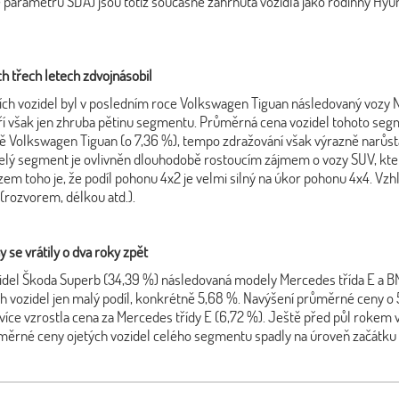
arametrů SDA) jsou totiž současně zahrnuta vozidla jako rodinný Hyund
 třech letech zdvojnásobil
h vozidel byl v posledním roce Volkswagen Tiguan následovaný vozy Ni
voří však jen zhruba pětinu segmentu. Průměrná cena vozidel tohoto seg
ně Volkswagen Tiguan (o 7,36 %), tempo zdražování však výrazně narůsta
elý segment je ovlivněn dlouhodobě rostoucím zájmem o vozy SUV, který 
 toho je, že podíl pohonu 4x2 je velmi silný na úkor pohonu 4x4. Vzhl
 (rozvorem, délkou atd.).
e vrátily o dva roky zpět
idel Škoda Superb (34,39 %) následovaná modely Mercedes třída E a BMW
tých vozidel jen malý podíl, konkrétně 5,68 %. Navýšení průměrné cen
íce vzrostla cena za Mercedes třídy E (6,72 %). Ještě před půl rokem v
měrné ceny ojetých vozidel celého segmentu spadly na úroveň začátku