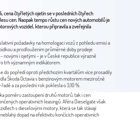
, cena čtyřletých ojetin se v posledních čtyřech
oklesu cen. Naopak tempo růstu cen nových automobilů je
orových vozidel, kterou připravila a zveřejnila
islativní požadavky na homologaci vozů z pohledu emisí a
nabídkou a prodloužením průměrné doby prodeje
 – novými i ojetými – je v České republice výrazně
pro trh významným indikátorem.
e do popředí oproti předchozím kvartálům více prosadily
ozidla Škoda Octavia s benzínovým motorem meziročně
adě a za poslední rok poklesla o 3,10 %.
iska poměru zastoupení druhů motorů, tak i cen
končených operativních leasingů. Aféra Dieselgate však
zidlech s dieselovými motory, která se tak stávají
 neblahý dopad na efektivitu končících operativních