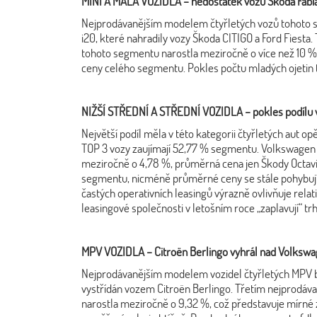
MINI A MALÁ VOZIDLA – nedostatek vozů Škoda Fabi
Nejprodávanějším modelem čtyřletých vozů tohoto seg
i20, které nahradily vozy Škoda CITIGO a Ford Fiesta
tohoto segmentu narostla meziročně o více než 10 %,
ceny celého segmentu. Pokles počtu mladých ojetin t
NIŽŠÍ STŘEDNÍ A STŘEDNÍ VOZIDLA – pokles podílu 
Největší podíl měla v této kategorii čtyřletých aut op
TOP 3 vozy zaujímají 52,77 % segmentu. Volkswagen 
meziročně o 4,78 %, průměrná cena jen Škody Octavia
segmentu, nicméně průměrné ceny se stále pohybují n
častých operativních leasingů výrazně ovlivňuje relati
leasingové společnosti v letošním roce „zaplavují“ trh
MPV VOZIDLA – Citro
ën Berlingo vyhrál nad Volksw
Nejprodávanějším modelem vozidel čtyřletých MPV by
vystřídán vozem Citroën Berlingo. Třetím nejprodáva
narostla meziročně o 9,32 %, což představuje mírné z