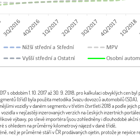
2017 s obdobím 1. 10. 2017 až 30. 9. 2018, pro kalkulaci obvyklých cen byl
egmentů (tříd) byla použita metodika Svazu dovozců automobilů (SDA),
jšími vozidly v daném segmentu v třetím čtvrtletí 2018 a podle jejich
vozidla v nejčastěji inzerovaných verzích na českých inzertních portále
lňkové výbavy, po slevě importéra (jsou zohledněny i dlouhodobé akční s
aré s ohledem na průměrný kilometrový nájezd v dané třídě,
éně, než je průměrné stáří v ČR prodávaných ojetin, protože je nejvíce r