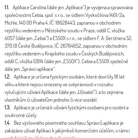
1.1.
Aplikace Carolina (dále jen „Aplikace“) je vyvíjena a spravována
společnostmi Cebia, spol. s r.o., se sídlem Vyskočilova 1461/2a,
Michle, 140 00 Praha 4, IČ: 18628443, zapsanou v obchodním
rejstříku vedeném u Městského soudu v Praze, oddíl C, vložka
4057 (dále jen „Cebia“) a ESSOX s.r.o., se sídlem F. A. Gerstnera 52,
370 01 České Budějovice, IČ: 26764652, zapsanou v obchodním
rejstříku vedeném u Krajského soudu v Českých Budějovicích,
oddíl C, vložka 12814 (dále jen „ESSOX“); Cebia a ESSOX společně
dále jen „Správci aplikace“.
1.2.
Aplikace je určena fyzickým osobám, které dovršily 18 let
věku a které nejsou omezeny ve svéprávnosti v rozsahu
vylučujícím užívání Aplikace (dále jen „Uživatel“), a to zejména
vlastníkům či uživatelům jednoho či více vozidel.
1.3.
Aplikace je určená k užívání fyzickými osobami pro osobní a
soukromé účely.
1.4.
Bez výslovného písemného souhlasu Správců aplikace je
zakázáno užívat Aplikaci k jakýmkoli komerčním účelům, v rámci