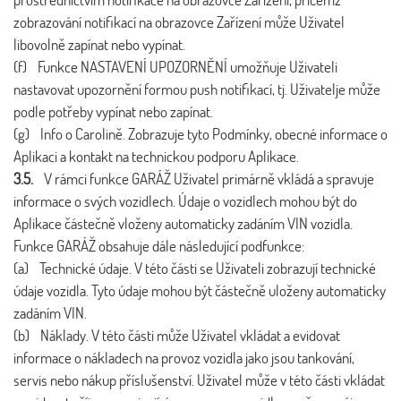
zobrazování notifikací na obrazovce Zařízení může Uživatel
libovolně zapínat nebo vypínat.
(f) Funkce NASTAVENÍ UPOZORNĚNÍ umožňuje Uživateli
nastavovat upozornění formou push notifikací, tj. Uživatelje může
podle potřeby vypínat nebo zapínat.
(g) Info o Carolině. Zobrazuje tyto Podmínky, obecné informace o
Aplikaci a kontakt na technickou podporu Aplikace.
3.5.
V rámci funkce GARÁŽ Uživatel primárně vkládá a spravuje
informace o svých vozidlech. Údaje o vozidlech mohou být do
Aplikace částečně vloženy automaticky zadáním VIN vozidla.
Funkce GARÁŽ obsahuje dále následující podfunkce:
(a) Technické údaje. V této části se Uživateli zobrazují technické
údaje vozidla. Tyto údaje mohou být částečně uloženy automaticky
zadáním VIN.
(b) Náklady. V této části může Uživatel vkládat a evidovat
informace o nákladech na provoz vozidla jako jsou tankování,
servis nebo nákup příslušenství. Uživatel může v této části vkládat