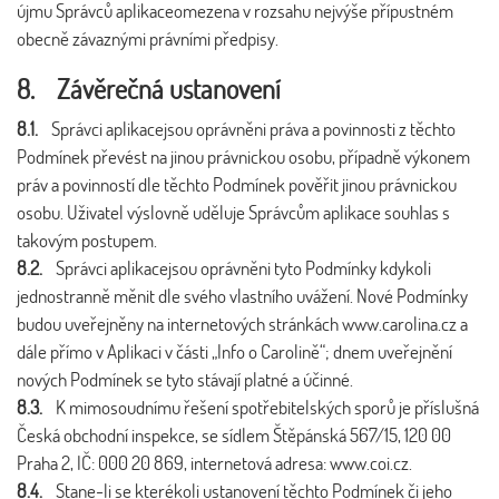
újmu Správců aplikaceomezena v rozsahu nejvýše přípustném
obecně závaznými právními předpisy.
8. Závěrečná ustanovení
8.1.
Správci aplikacejsou oprávněni práva a povinnosti z těchto
Podmínek převést na jinou právnickou osobu, případně výkonem
práv a povinností dle těchto Podmínek pověřit jinou právnickou
osobu. Uživatel výslovně uděluje Správcům aplikace souhlas s
takovým postupem.
8.2.
Správci aplikacejsou oprávněni tyto Podmínky kdykoli
jednostranně měnit dle svého vlastního uvážení. Nové Podmínky
budou uveřejněny na internetových stránkách www.carolina.cz a
dále přímo v Aplikaci v části „Info o Carolině“; dnem uveřejnění
nových Podmínek se tyto stávají platné a účinné.
8.3.
K mimosoudnímu řešení spotřebitelských sporů je příslušná
Česká obchodní inspekce, se sídlem Štěpánská 567/15, 120 00
Praha 2, IČ: 000 20 869, internetová adresa: www.coi.cz.
8.4.
Stane-li se kterékoli ustanovení těchto Podmínek či jeho