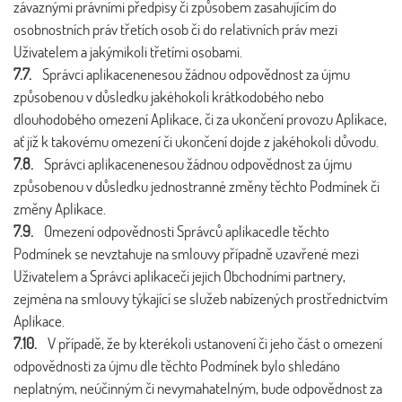
závaznými právními předpisy či způsobem zasahujícím do
osobnostních práv třetích osob či do relativních práv mezi
Uživatelem a jakýmikoli třetími osobami.
7.7.
Správci aplikacenenesou žádnou odpovědnost za újmu
způsobenou v důsledku jakéhokoli krátkodobého nebo
dlouhodobého omezení Aplikace, či za ukončení provozu Aplikace,
ať již k takovému omezení či ukončení dojde z jakéhokoli důvodu.
7.8.
Správci aplikacenenesou žádnou odpovědnost za újmu
způsobenou v důsledku jednostranné změny těchto Podmínek či
změny Aplikace.
7.9.
Omezení odpovědnosti Správců aplikacedle těchto
Podmínek se nevztahuje na smlouvy případně uzavřené mezi
Uživatelem a Správci aplikaceči jejich Obchodními partnery,
zejména na smlouvy týkající se služeb nabízených prostřednictvím
Aplikace.
7.10.
V případě, že by kterékoli ustanovení či jeho část o omezení
odpovědnosti za újmu dle těchto Podmínek bylo shledáno
neplatným, neúčinným či nevymahatelným, bude odpovědnost za