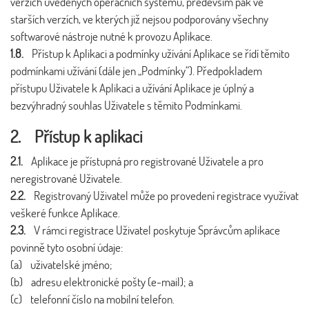
verzích uvedených operačních systémů, především pak ve
starších verzích, ve kterých již nejsou podporovány všechny
softwarové nástroje nutné k provozu Aplikace.
1.8.
Přístup k Aplikaci a podmínky užívání Aplikace se řídí těmito
podmínkami užívání (dále jen „Podmínky“). Předpokladem
přístupu Uživatele k Aplikaci a užívání Aplikace je úplný a
bezvýhradný souhlas Uživatele s těmito Podmínkami.
2. Přístup k aplikaci
2.1.
Aplikace je přístupná pro registrované Uživatele a pro
neregistrované Uživatele.
2.2.
Registrovaný Uživatel může po provedení registrace využívat
veškeré funkce Aplikace.
2.3.
V rámci registrace Uživatel poskytuje Správcům aplikace
povinně tyto osobní údaje:
(a) uživatelské jméno;
(b) adresu elektronické pošty (e-mail); a
(c) telefonní číslo na mobilní telefon.