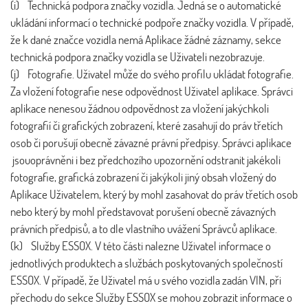
(i) Technická podpora značky vozidla. Jedná se o automatické
ukládání informací o technické podpoře značky vozidla. V případě,
že k dané značce vozidla nemá Aplikace žádné záznamy, sekce
technická podpora značky vozidla se Uživateli nezobrazuje.
(j) Fotografie. Uživatel může do svého profilu ukládat fotografie.
Za vložení fotografie nese odpovědnost Uživatel aplikace. Správci
aplikace nenesou žádnou odpovědnost za vložení jakýchkoli
fotografií či grafických zobrazení, které zasahují do práv třetích
osob či porušují obecně závazné právní předpisy. Správci aplikace
jsouoprávněni i bez předchozího upozornění odstranit jakékoli
fotografie, grafická zobrazení či jakýkoli jiný obsah vložený do
Aplikace Uživatelem, který by mohl zasahovat do práv třetích osob
nebo který by mohl představovat porušení obecně závazných
právních předpisů, a to dle vlastního uvážení Správců aplikace.
(k) Služby ESSOX. V této části nalezne Uživatel informace o
jednotlivých produktech a službách poskytovaných společností
ESSOX. V případě, že Uživatel má u svého vozidla zadán VIN, při
přechodu do sekce Služby ESSOX se mohou zobrazit informace o