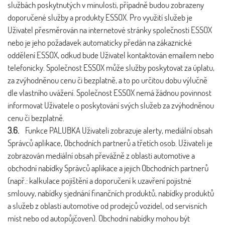
službách poskytnutých v minulosti, případně budou zobrazeny
doporučené služby a produkty ESSOX. Pro využití služeb je
Uživatel přesměrován na internetové stránky společnosti ESSOX
nebo je jeho požadavek automaticky předán na zákaznické
oddělení ESSOX, odkud bude Uživatel kontaktován emailem nebo
telefonicky. Společnost ESSOX může služby poskytovat za úplatu,
za zvýhodněnou cenu či bezplatně, a to po určitou dobu výlučně
dle vlastního uvážení. Společnost ESSOX nemá žádnou povinnost
informovat Uživatele o poskytování svých služeb za zvýhodněnou
cenu či bezplatně.
3.6.
Funkce PALUBKA Uživateli zobrazuje alerty, mediální obsah
Správců aplikace, Obchodních partnerů a třetích osob. Uživateli je
zobrazován mediální obsah převážně z oblasti automotive a
obchodní nabídky Správců aplikace a jejich Obchodních partnerů
(např.: kalkulace pojištění a doporučení k uzavření pojistné
smlouvy, nabídky sjednání finančních produktů, nabídky produktů
a služeb z oblasti automotive od prodejců vozidel, od servisních
míst nebo od autopůjčoven). Obchodní nabídky mohou být