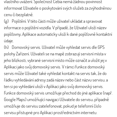
vlastního uvážení. Společnost Cebia nemá žádnou povinnost
informovat Uživatele o poskytování svých služeb za zvýhodněnou
cenu či bezplatně.
(g) Pojištění. V této části může uživatel ukládat a spravovat
informace o pojištění vozidla. V případě, že Uživatel uloží název
pojišťovny, Aplikace automaticky uloží k dané pojišťovně kontaktní
údaje.
(h) Domovský servis. Uživatel může vyhledat servis dle GPS
polohy Zařízení. Uživateli se na mapě zobrazují servisní místa v
jeho blízkosti; vybrané servisní místo může označit a uložit jej v
Aplikaci jako svůj domovský servis. V rámci funkce domovský
servis může Uživatel také vyhledat kontakt na servis tak, že do
řádku vyhledávání adresy zadá název nebo část názvu servisu, a
ten si po vyhledání uloží v Aplikaci jako svůj domovský servis.
Funkce domovský servis umožňuje přechod do jiné aplikace (např.
Google Maps) umožňující navigaci Uživatele do servisu, případně
umožňuje do servisu zatelefonovat, pokud je telefonní číslo
servisu přístupné pro Aplikaci prostřednictvím internetu.