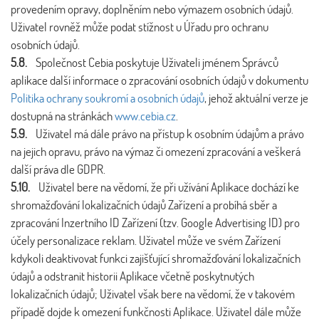
provedením opravy, doplněním nebo výmazem osobních údajů.
Uživatel rovněž může podat stížnost u Úřadu pro ochranu
osobních údajů.
5.8.
Společnost Cebia poskytuje Uživateli jménem Správců
aplikace další informace o zpracování osobních údajů v dokumentu
Politika ochrany soukromí a osobních údajů
, jehož aktuální verze je
dostupná na stránkách
www.cebia.cz
.
5.9.
Uživatel má dále právo na přístup k osobním údajům a právo
na jejich opravu, právo na výmaz či omezení zpracování a veškerá
další práva dle GDPR.
5.10.
Uživatel bere na vědomí, že při užívání Aplikace dochází ke
shromažďování lokalizačních údajů Zařízení a probíhá sběr a
zpracování Inzertního ID Zařízení (tzv. Google Advertising ID) pro
účely personalizace reklam. Uživatel může ve svém Zařízení
kdykoli deaktivovat funkci zajišťující shromažďování lokalizačních
údajů a odstranit historii Aplikace včetně poskytnutých
lokalizačních údajů; Uživatel však bere na vědomí, že v takovém
případě dojde k omezení funkčnosti Aplikace. Uživatel dále může