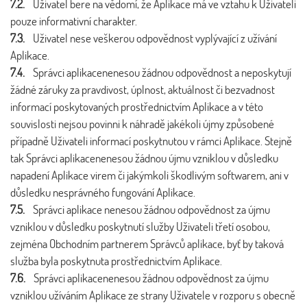
7.2.
Uživatel bere na vědomí, že Aplikace má ve vztahu k Uživateli
pouze informativní charakter.
7.3.
Uživatel nese veškerou odpovědnost vyplývající z užívání
Aplikace.
7.4.
Správci aplikacenenesou žádnou odpovědnost a neposkytují
žádné záruky za pravdivost, úplnost, aktuálnost či bezvadnost
informací poskytovaných prostřednictvím Aplikace a v této
souvislosti nejsou povinni k náhradě jakékoli újmy způsobené
případně Uživateli informací poskytnutou v rámci Aplikace. Stejně
tak Správci aplikacenenesou žádnou újmu vzniklou v důsledku
napadení Aplikace virem či jakýmkoli škodlivým softwarem, ani v
důsledku nesprávného fungování Aplikace.
7.5.
Správci aplikace nenesou žádnou odpovědnost za újmu
vzniklou v důsledku poskytnutí služby Uživateli třetí osobou,
zejména Obchodním partnerem Správců aplikace, byť by taková
služba byla poskytnuta prostřednictvím Aplikace.
7.6.
Správci aplikacenenesou žádnou odpovědnost za újmu
vzniklou užíváním Aplikace ze strany Uživatele v rozporu s obecně