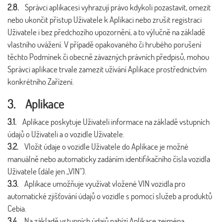
2.8.
Správci aplikacesi vyhrazují právo kdykoli pozastavit, omezit
nebo ukončit přístup Uživatele k Aplikaci nebo zrušit registraci
Uživatele i bez předchozího upozornění, a to výlučně na základě
vlastního uvážení. V případě opakovaného či hrubého porušení
těchto Podmínek či obecně závazných právních předpisů, mohou
Správci aplikace trvale zamezit užívání Aplikace prostřednictvím
konkrétního Zařízení.
3. Aplikace
3.1.
Aplikace poskytuje Uživateli informace na základě vstupních
údajů o Uživateli a o vozidle Uživatele.
3.2.
Vložit údaje o vozidle Uživatele do Aplikace je možné
manuálně nebo automaticky zadáním identifikačního čísla vozidla
Uživatele (dále jen „VIN“).
3.3.
Aplikace umožňuje využívat vložené VIN vozidla pro
automatické zjišťování údajů o vozidle s pomocí služeb a produktů
Cebia.
3.4.
Na základě vstupních údajů nabízí Aplikace zejména