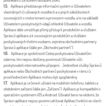
podnikání či za účelem dosažení zisku.
1.5.
Aplikace představuje informační systém o Uživatelem
vlastněných či užívaných vozidlech a o jiných záležitostech
souvisejících s motorismem a provozem vozidla, a to na základě
Uživatelem poskytnutých údajů ohledně Uživatele a vozidla.
Aplikace dále umožňuje přímý přístup k produktům a službám
Správců aplikace a k souvisejícím produktům a službám
poskytovaných třetími osobami, zejména obchodními partnery
Správců aplikace (dále jen „Obchodní partneři“).
1.6.
Aplikace je společností Cebia poskytována Uživatelům
zdarma; tím nejsou dotčeny povinnosti Uživatele vůči
poskytovateli internetového připojení. Jednotlivé služby Správců
aplikace nebo Obchodních partnerů poskytované v rámci či
prostřednictvím Aplikace mohou být zpoplatněny.
1.7.
Aplikace je určena k užívání na mobilním telefonu, tabletu a
obdobném zařízení (dále jen „Zařízení“). Aplikace je kompatibilní s
operačním systémem iOS a Android. Uživatel bere na vědomí, že
Správci aplikace nejsou povinni udržovat Aplikaci funkční ve všech