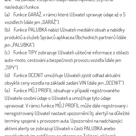
následující funkce.
(a) Funkce GARÁŽ, v rámci které Uživatel spravuje údaje až o 5
vozidlech (dále jen „GARÁŽ“).
(b) Funkce PALUBKA nabízí Uživateli mediální obsah a nabídky
produktů a služeb Správců aplikacea Obchodních partnerů (dále
jen „PALUBKA“).
(c) Funkce TIPY zobrazuje Uživateli užitečné informace z oblasti
auto-moto, cestování a bezpečnosti provozu vozidla (dále jen
„TIPY“).
(d) Funkce OCENIT umožňuje Uživateli zjistit odhad aktuální
obvyklé ceny vozidla na základě zadání VIN (dále jen „OCENIT“).
(e) Funkce MŮJ PROFIL obsahuje v případě registrovaného
Uživatele osobní údaje o Uživateli a umožňuje tyto údaje
upravovat. V rámci funkce MŮJ PROFIL může dále registrovaný i
neregistrovaný Uživatel nastavit upozornění (tj. alerty) na důležité
termíny spojené s provozem auta. Upozornění na nadcházející
aktivní alerty se zobrazují Uživateli v části PALUBKA anebo
prostřednictvím notifikace na obrazovce Zařízení, přičemž