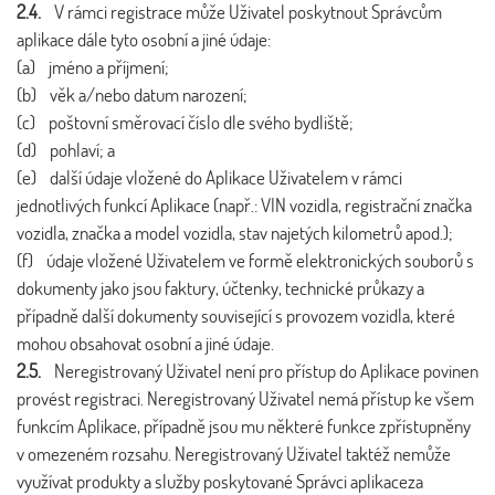
2.4.
V rámci registrace může Uživatel poskytnout Správcům
aplikace dále tyto osobní a jiné údaje:
(a) jméno a příjmení;
(b) věk a/nebo datum narození;
(c) poštovní směrovací číslo dle svého bydliště;
(d) pohlaví; a
(e) další údaje vložené do Aplikace Uživatelem v rámci
jednotlivých funkcí Aplikace (např.: VIN vozidla, registrační značka
vozidla, značka a model vozidla, stav najetých kilometrů apod.);
(f) údaje vložené Uživatelem ve formě elektronických souborů s
dokumenty jako jsou faktury, účtenky, technické průkazy a
případně další dokumenty související s provozem vozidla, které
mohou obsahovat osobní a jiné údaje.
2.5.
Neregistrovaný Uživatel není pro přístup do Aplikace povinen
provést registraci. Neregistrovaný Uživatel nemá přístup ke všem
funkcím Aplikace, případně jsou mu některé funkce zpřístupněny
v omezeném rozsahu. Neregistrovaný Uživatel taktéž nemůže
využívat produkty a služby poskytované Správci aplikaceza