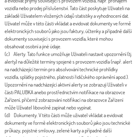
a evidovat příjmy související s provozem vozidla, např. pronájem
vozidla nebo prodej příslušenství. Tato část poskytuje Uživateli na
základě Uživatelem vložených údajů statistiky a vyhodnocení dat.
Uživatel může v této části vkládat a evidovat dokumenty ve formě
elektronických souborů jako jsou faktury, účtenky a případně další
dokumenty související s provozem vozidla, které mohou
obsahovat osobní a jiné údaje.
(c) Alerty. Tato funkce umožňuje Uživateli nastavit upozornění (tj.
alerty) na důležité termíny spojené s provozem vozidla (např. alert
na nadcházející termín pro absolvování technické prohlídky
vozidla, splátky pojistného, platnosti řidičského oprávnění apod.).
Upozornění na nadcházející aktivní alerty se zobrazují Uživateli v
části PALUBKA anebo prostřednictvím notifikace na obrazovce
Zařízení, přičemž zobrazování notifikací na obrazovce Zařízení
může Uživatel libovolně zapínat nebo vypínat.
(d) Dokumenty. V této části může uživatel vkládat a evidovat
dokumenty ve formě elektronických souborů jako jsou technické
průkazy, pojistné smlouvy, zelené karty a případně další