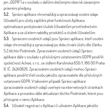
jen „GDPR“) a v souladu s dalšími dotčenými obecně závaznými
právními předpisy.
5.2.
Správci aplikace shromažďují a zpracovávají osobní údaje
Uživatelů pro účely zajištění plné funkčnosti Aplikace,
optimalizace poskytování služeb Uživatelům prostřednictvím
Aplikace a za účelem nabídky produktů a služeb Uživatelům.
5.3.
Správcem osobních údajů jsou Správci aplikace, kteří osobní
údaje shromažďují a zpracovávají po dobu trvání účelu dle článku
5.2.těchto Podmínek. Zpracováním osobních údajů Správci
aplikace dále v souladu s příslušnými ustanoveními GDPR pověřili
společnost Ackee, s r.o., se sídlem Karolinská 650/1, 186 00 Praha
8, IČ: 24240826. Zpracováním osobních údajů mohou Správci
aplikace pověřit třetí osobu jakožto zpracovatele dle příslušných
ustanovení GDPR. V takovém případě Správci aplikace
zpracovatele osobních údajů uveřejní na internetových stránkách
Aplikace a provedou dále aktualizaci těchto Podmínek, které jsou
přístupné v rámci Aplikace.
5.4.
Uživatel registrací v Aplikaci či užíváním Aplikace jakožto