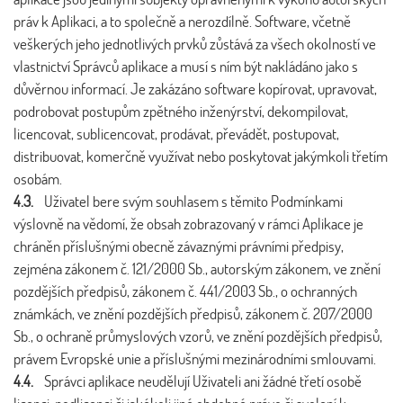
práv k Aplikaci, a to společně a nerozdílně. Software, včetně
veškerých jeho jednotlivých prvků zůstává za všech okolností ve
vlastnictví Správců aplikace a musí s ním být nakládáno jako s
důvěrnou informací. Je zakázáno software kopírovat, upravovat,
podrobovat postupům zpětného inženýrství, dekompilovat,
licencovat, sublicencovat, prodávat, převádět, postupovat,
distribuovat, komerčně využívat nebo poskytovat jakýmkoli třetím
osobám.
4.3.
Uživatel bere svým souhlasem s těmito Podmínkami
výslovně na vědomí, že obsah zobrazovaný v rámci Aplikace je
chráněn příslušnými obecně závaznými právními předpisy,
zejména zákonem č. 121/2000 Sb., autorským zákonem, ve znění
pozdějších předpisů, zákonem č. 441/2003 Sb., o ochranných
známkách, ve znění pozdějších předpisů, zákonem č. 207/2000
Sb., o ochraně průmyslových vzorů, ve znění pozdějších předpisů,
právem Evropské unie a příslušnými mezinárodními smlouvami.
4.4.
Správci aplikace neudělují Uživateli ani žádné třetí osobě