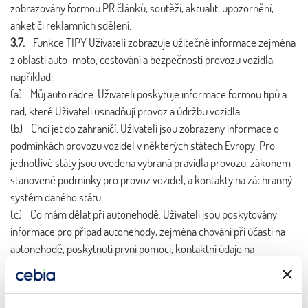
zobrazovány formou PR článků, soutěží, aktualit, upozornění,
anket či reklamních sdělení.
3.7.
Funkce TIPY Uživateli zobrazuje užitečné informace zejména
z oblasti auto-moto, cestování a bezpečnosti provozu vozidla,
například:
(a) Můj auto rádce. Uživateli poskytuje informace formou tipů a
rad, které Uživateli usnadňují provoz a údržbu vozidla.
(b) Chci jet do zahraničí. Uživateli jsou zobrazeny informace o
podmínkách provozu vozidel v některých státech Evropy. Pro
jednotlivé státy jsou uvedena vybraná pravidla provozu, zákonem
stanovené podmínky pro provoz vozidel, a kontakty na záchranný
systém daného státu.
(c) Co mám dělat při autonehodě. Uživateli jsou poskytovány
informace pro případ autonehody, zejména chování při účasti na
autonehodě, poskytnutí první pomoci, kontaktní údaje na
záchranný systém a na asistenční služby.
(d) Potřebuji najít servis nebo Musím na benzinku - funkcionalita
vyhledání nejbližšího servisu nebo čerpací stanice. Uživatel může