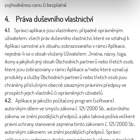
zvýhodněnou cenu či bezplatně.
4. Práva duševního vlastnictví
4.1.
Správci aplikace jsou vlastníkem, případně oprávněným
uživatelem, všech práv duševního vlastnictví, které se vztahují k
Aplikaci samotné a k obsahu zobrazovaného v rámci Aplikace,
nejedná-li se o obsah vložený Uživatelem. Jména, názvy, loga,
ikony a jakýkoli jiný obsah Obchodních partnerů nebo třetích osob,
které jsou zobrazovány v rámci Aplikace a/nebo které označují
produkty a služby Obchodních partnerů nebo třetích osob jsou
chráněny příslušnými obecně závaznými právními předpisy ve
prospěch jejich vlastníků či oprávněných uživatelů.
4.2.
Aplikace je jakožto počítačový program (software)
autorským dílem ve smyslu zákona č. 121/2000 Sb., autorského
zákona, ve znění pozdějších předpisů, a jako taková požívá veškeré
právní ochrany stanovené zejména tímto zákonem č. 121/2000 Sb.,
autorským zákonem, ve znění pozdějších předpisů. Správci
aplikace jsou jedinými subjekty oprávněnými k výkonu autorských