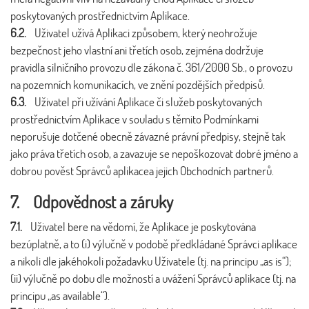
poskytovaných prostřednictvím Aplikace.
6.2.
Uživatel užívá Aplikaci způsobem, který neohrožuje
bezpečnost jeho vlastní ani třetích osob, zejména dodržuje
pravidla silničního provozu dle zákona č. 361/2000 Sb., o provozu
na pozemních komunikacích, ve znění pozdějších předpisů.
6.3.
Uživatel při užívání Aplikace či služeb poskytovaných
prostřednictvím Aplikace v souladu s těmito Podmínkami
neporušuje dotčené obecně závazné právní předpisy, stejně tak
jako práva třetích osob, a zavazuje se nepoškozovat dobré jméno a
dobrou pověst Správců aplikacea jejich Obchodních partnerů.
7. Odpovědnost a záruky
7.1.
Uživatel bere na vědomí, že Aplikace je poskytována
bezúplatně, a to (i) výlučně v podobě předkládané Správci aplikace
a nikoli dle jakéhokoli požadavku Uživatele (tj. na principu „as is“);
(ii) výlučně po dobu dle možností a uvážení Správců aplikace (tj. na
principu „as available“).