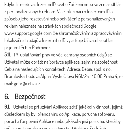
kdykoli resetovat Inzertní ID svého Zařízení nebo se zcela odhlásit
z personalizovaných reklam. Více informací o Inzertním ID a
způsobu jeho resetování nebo odhlášení z personalizovaných
reklam naleznete na stránkách společnosti Google
www.support.google.com. Se shromažďováním a zpracováváním
lokalizačních údajů a Inzertního ID vyjadřuje Uživatel souhlas
přijetím těchto Podmínek.
5.11.
Při uplatňování práv ve věci ochrany osobních údajů se
Uživatel může obrátit na Správce aplikace, zejm. na společnost
Cebia na následujících kontaktech. Adresa: Cebia, spol. s r.o.,
Brumlovka, budova Alpha, Vyskočilova 1461/2a, 140 00 Praha 4; e-
mail:
gdpr@cebia.cz
.
6. Bezpečnost
6.1.
Uživatel se při užívání Aplikace zdrží jakékoliv činnosti, jejímž
důsledkem by byl přenos viru do Aplikace, porucha softwaru,
porucha fungování Aplikace nebo jakákoliv jiná porucha, která by
měla negativní vliv na nezávadný chod Aplikace či služeb