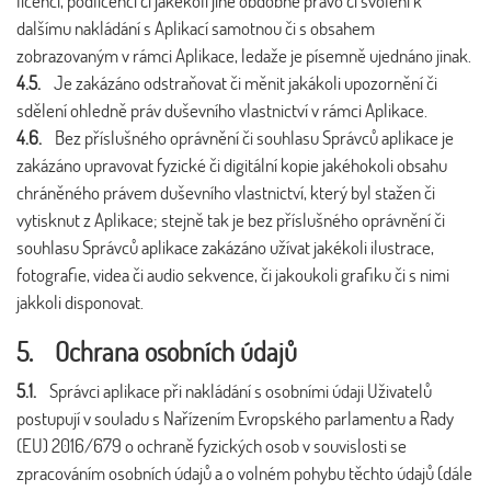
licenci, podlicenci či jakékoli jiné obdobné právo či svolení k
dalšímu nakládání s Aplikací samotnou či s obsahem
zobrazovaným v rámci Aplikace, ledaže je písemně ujednáno jinak.
4.5.
Je zakázáno odstraňovat či měnit jakákoli upozornění či
sdělení ohledně práv duševního vlastnictví v rámci Aplikace.
4.6.
Bez příslušného oprávnění či souhlasu Správců aplikace je
zakázáno upravovat fyzické či digitální kopie jakéhokoli obsahu
chráněného právem duševního vlastnictví, který byl stažen či
vytisknut z Aplikace; stejně tak je bez příslušného oprávnění či
souhlasu Správců aplikace zakázáno užívat jakékoli ilustrace,
fotografie, videa či audio sekvence, či jakoukoli grafiku či s nimi
jakkoli disponovat.
5. Ochrana osobních údajů
5.1.
Správci aplikace při nakládání s osobními údaji Uživatelů
postupují v souladu s Nařízením Evropského parlamentu a Rady
(EU) 2016/679 o ochraně fyzických osob v souvislosti se
zpracováním osobních údajů a o volném pohybu těchto údajů (dále