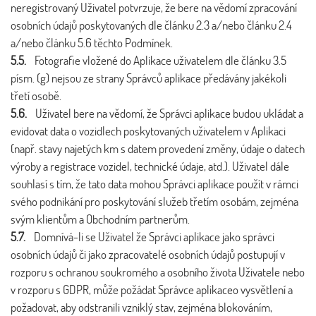
neregistrovaný Uživatel potvrzuje, že bere na vědomí zpracování
osobních údajů poskytovaných dle článku 2.3 a/nebo článku 2.4
a/nebo článku 5.6 těchto Podmínek.
5.5.
Fotografie vložené do Aplikace uživatelem dle článku 3.5
písm. (g) nejsou ze strany Správců aplikace předávány jakékoli
třetí osobě.
5.6.
Uživatel bere na vědomí, že Správci aplikace budou ukládat a
evidovat data o vozidlech poskytovaných uživatelem v Aplikaci
(např. stavy najetých km s datem provedení změny, údaje o datech
výroby a registrace vozidel, technické údaje, atd.). Uživatel dále
souhlasí s tím, že tato data mohou Správci aplikace použít v rámci
svého podnikání pro poskytování služeb třetím osobám, zejména
svým klientům a Obchodním partnerům.
5.7.
Domnívá-li se Uživatel že Správci aplikace jako správci
osobních údajů či jako zpracovatelé osobních údajů postupují v
rozporu s ochranou soukromého a osobního života Uživatele nebo
v rozporu s GDPR, může požádat Správce aplikaceo vysvětlení a
požadovat, aby odstranili vzniklý stav, zejména blokováním,