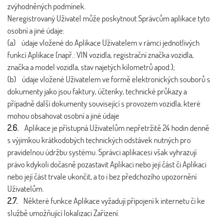
zvýhodněných podmínek.
Neregistrovaný Uživatel může poskytnout Správcům aplikace tyto
osobní a jiné údaje:
(a) údaje vložené do Aplikace Uživatelem v rámci jednotlivých
funkcí Aplikace (např.: VIN vozidla, registrační značka vozidla,
značka a model vozidla, stav najetých kilometrů apod.);
(b) údaje vložené Uživatelem ve formě elektronických souborů s
dokumenty jako jsou faktury, účtenky, technické průkazy a
případně další dokumenty související s provozem vozidla, které
mohou obsahovat osobní a jiné údaje
2.6.
Aplikace je přístupná Uživatelům nepřetržitě 24 hodin denně
s výjimkou krátkodobých technických odstávek nutných pro
pravidelnou údržbu systému. Správci aplikacesi však vyhrazují
právo kdykoli dočasně pozastavit Aplikaci nebo její část či Aplikaci
nebo její část trvale ukončit, a to i bez předchozího upozornění
Uživatelům.
2.7.
Některé funkce Aplikace vyžadují připojení k internetu či ke
službě umožňující lokalizaci Zařízení.