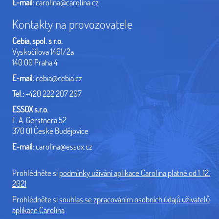
E-mail:
carolina@carolina.cz
Kontakty na provozovatele
Cebia, spol. s r.o.
Vyskočilova 1461/2a
140 00 Praha 4
E-mail:
cebia@cebia.cz
Tel.:
+420 222 207 207
ESSOX s.r.o.
F. A. Gerstnera 52
370 01 České Budějovice
E-mail:
carolina@essox.cz
Prohlédněte si
podmínky užívání aplikace Carolina platné od 1. 12.
2021
Prohlédněte si
souhlas se zpracováním osobních údajů uživatelů
aplikace Carolina