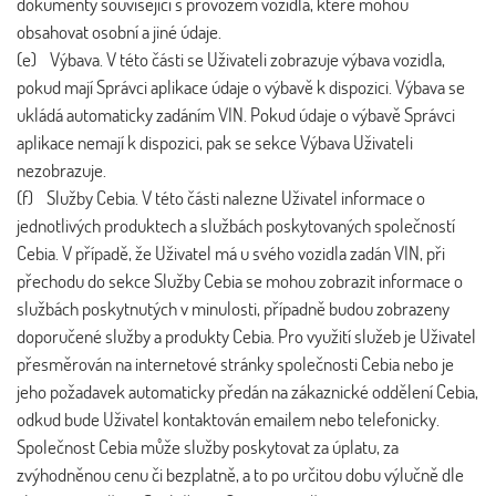
dokumenty související s provozem vozidla, které mohou
obsahovat osobní a jiné údaje.
(e) Výbava. V této části se Uživateli zobrazuje výbava vozidla,
pokud mají Správci aplikace údaje o výbavě k dispozici. Výbava se
ukládá automaticky zadáním VIN. Pokud údaje o výbavě Správci
aplikace nemají k dispozici, pak se sekce Výbava Uživateli
nezobrazuje.
(f) Služby Cebia. V této části nalezne Uživatel informace o
jednotlivých produktech a službách poskytovaných společností
Cebia. V případě, že Uživatel má u svého vozidla zadán VIN, při
přechodu do sekce Služby Cebia se mohou zobrazit informace o
službách poskytnutých v minulosti, případně budou zobrazeny
doporučené služby a produkty Cebia. Pro využití služeb je Uživatel
přesměrován na internetové stránky společnosti Cebia nebo je
jeho požadavek automaticky předán na zákaznické oddělení Cebia,
odkud bude Uživatel kontaktován emailem nebo telefonicky.
Společnost Cebia může služby poskytovat za úplatu, za
zvýhodněnou cenu či bezplatně, a to po určitou dobu výlučně dle