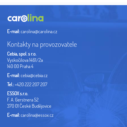
E-mail:
carolina@carolina.cz
Kontakty na provozovatele
Cebia, spol. s r.o.
Vyskočilova 1461/2a
140 00 Praha 4
E-mail:
cebia@cebia.cz
Tel.:
+420 222 207 207
ESSOX s.r.o.
F. A. Gerstnera 52
370 01 České Budějovice
E-mail:
carolina@essox.cz