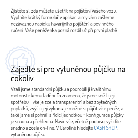
Zjistěte si, zda můžete ušetřit na pojištění Vašeho vozu.
Vyplníte krátký formulář v aplikaci a my vám zašleme
nezávaznou nabídku havarijního pojištění a povinného
ručení. Vaše peněženka pozná rozdíl už při první platbě.
Zajeďte si pro vytuněnou půjčku na
cokoliv
Vzali jsme standardní půjčku a podrobili ji kvalitnímu
motoristickému ladění. To znamená, že jsme snížili její
spotřebu = vše je zcela transparentní a bez zbytečných
poplatků, zvýšili její výkon = je možné si půjčit více peněz, a
také jsme si pohráli s řídící jednotkou = konfigurace půjčky
je snadná a přehledná. Navíc vše, včetně podpisu, vyřídíte
snadno a zcela on-line. V Carolině hledejte
CASH SHOP
,
vytuněnou půjčku.